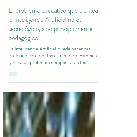
Pedro Ravela
27 abr
6 min de lectura
El problema educativo que plantea
la Inteligencia Artificial no es
tecnológico, sino principalmente
pedagógico.
La Inteligencia Artificial puede hacer casi
cualquier cosa por los estudiantes. Esto nos
genera un problema complicado a los
educadores, sobre todo en el momento de la
evaluación. ¿Cómo saber si fue el estudiante
quien realizó el trabajo? Este problema no se
resuelve prohibiendo el uso de la IA, es
necesario abordar el problema de la
motivación interna y de la relación de los
estudiantes con el saber. Solo cuando el
aprendizaje es percibido por el estudiante