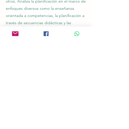
otros. Analiza la planificación en el marco de
enfoques diversos como la enseñanza
orientada a competencias, la planificación a
través de secuencias didácticas y las
propuestas de tipo interdisciplinar.
Destacan además la necesidad de
flexibilidad para adecuar la enseñanza a los
procesos de los estudiantes y a los
emergentes del contexto. Incluye
orientaciones para pensar la evaluación
desde el momento de la planificación. En
los enlaces que siguen se puede acceder al
video con el interesante intercambio entre
las autoras en la presentación del libro.
Copiando este enlace se puede solicitar el
libro a la editorial:
https://linktr.ee/grupomagroeditores.
Abrir